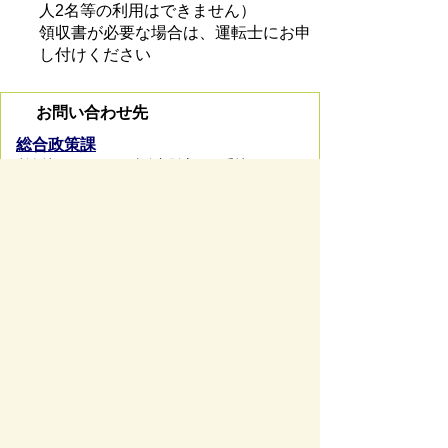
人2名等の利用はできません）
領収書が必要な場合は、運転士にお申
し付けください
お問い合わせ先
総合政策課
所在地/〒 501-0293瑞穂市別府1288番地
電話番号/
058-327-4128
FAX/058-327-4103
お問い
合わせフォーム
ページの先頭へ戻る
サイトマップ
免責事項・著作権
リンク集
サイト
の使い方
プライバシーポリシー
瑞穂市役所（法人番号：6000020212164)
穂積庁舎 ／ 〒501-0293 岐阜県瑞穂市別府1288番
地 電話：
058-327-4111
ファックス：058-327-7414
巣南庁舎 ／ 〒501-0392 岐阜県瑞穂市宮田300番地
2 電話：
058-327-2100
ファックス：058-327-2109