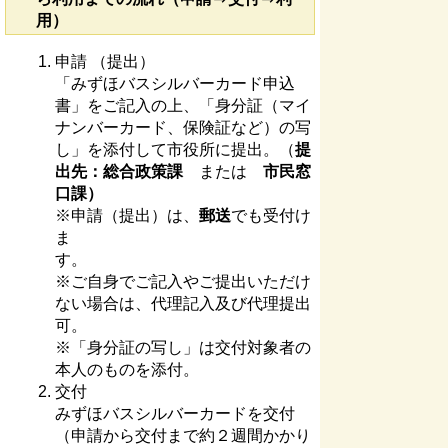
用）
申請 （提出）
「みずほバスシルバーカード申込
書」をご記入の上、「身分証（マイ
ナンバーカード、保険証など）の写
し」を添付して市役所に提出。（
提
出先：総合政策課
または
市民窓
口課）
※申請（提出）は、
郵送
でも受付け
ま
す
※ご自身でご記入やご提出いただけ
ない場合は、代理記入及び代理提出
可。
※「身分証の写し」は交付対象者の
本人のものを添付。
交付
みずほバスシルバーカードを交付
（申請から交付まで約２週間かかり