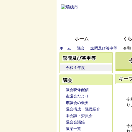
ホーム
く
ホーム
議会
諮問及び答申等
令和
諮問及び答申等
令和４年度
キー
議会
議会映像配信
市議会だより
令
市議会の概要
り
議会構成・議員紹介
本会議・委員会
議会会議録
令
議案一覧
れ