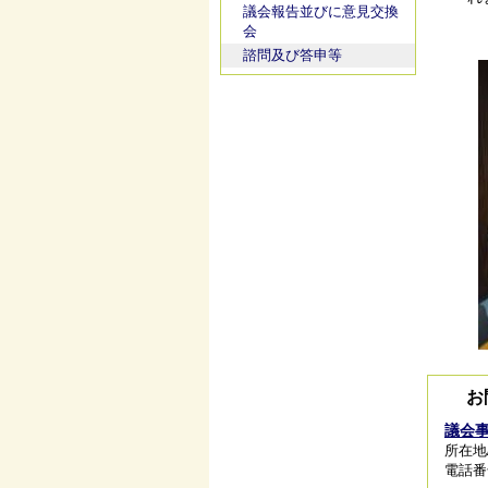
議会報告並びに意見交換
会
諮問及び答申等
お
議会
所在地
電話番号/