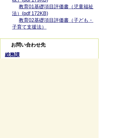
教育01基礎項目評価書（児童福祉
法）(pdf 172KB)
教育02基礎項目評価書（子ども・
子育て支援法）
お問い合わせ先
総務課
所在地/〒 501-0293岐阜県瑞穂市別府1288番地
電話番号/
058-327-4111
FAX/058-327-4103
お問い
合わせフォーム
スマートフォンでご利用されている場合、
Microsoft Office用ファイルを閲覧できるアプ
リケーションが端末にインストールされていな
いことがございます。その場合、Microsoft
Officeまたは無償のMicrosoft社製ビューアーア
プリケーションの入っているPC端末などをご
利用し閲覧をお願い致します。