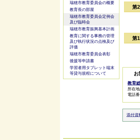
瑞穂市教育委員会の概要
第
教育長の部屋
瑞穂市教育委員会定例会
及び臨時会
瑞穂市教育振興基本計画
教育に関する事務の管理
第
及び執行状況の点検及び
評価
瑞穂市教育委員会表彰
後援等申請書
学習者用タブレット端末
等貸与規程について
お
教育
所在地
電話番号/
添付資