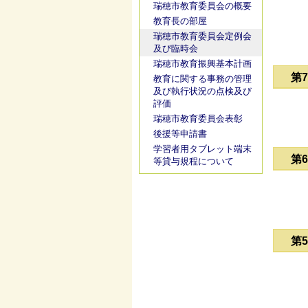
瑞穂市教育委員会の概要
教育長の部屋
瑞穂市教育委員会定例会
及び臨時会
瑞穂市教育振興基本計画
第
教育に関する事務の管理
及び執行状況の点検及び
評価
瑞穂市教育委員会表彰
後援等申請書
学習者用タブレット端末
第
等貸与規程について
第