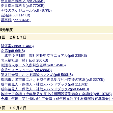
委員提出資料２(pdf 243KB)
委員提出資料３(pdf 770KB)
今後のスケジュール(pdf 487KB)
会議録(pdf 114KB)
議事録(pdf 834KB)
和元年度
４回 ２月１７日
開催案内(pdf 114KB)
次第(pdf 66KB)
「成年後見制度」市町村長申立マニュアル(pdf 239KB)
老人福祉法（抄）(pdf 280KB)
養護老人ホーム入所判定基準(pdf 145KB)
今後のスケジュール(pdf 488KB)
第３回会議における議論のまとめ(pdf 500KB)
瑞穂市近隣市町における成年後見制度利用支援の状況(pdf 337KB)
成年後見人・保佐人・補助人ハンドブック(pdf 1118KB)
成年後見人・保佐人・補助人ハンドブック2(pdf 844KB)
地域ケア会議（成年後見制度中核機関設置準備会）会議録(pdf 107KB)
令和元年度 第4回地域ケア会議（成年後見制度中核機関設置準備会）会議録(
３回 １２月３日