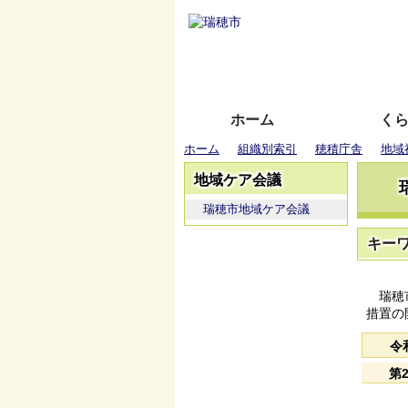
ホーム
く
ホーム
組織別索引
穂積庁舎
地域
地域ケア会議
瑞穂市地域ケア会議
キー
瑞穂市
措置の
令
第