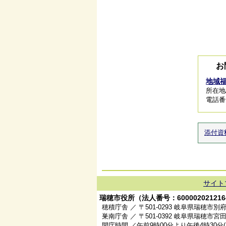
お
地域
所在地/
電話番号/
添付資
サイト
瑞穂市役所（法人番号：600002021216
穂積庁舎 ／ 〒501-0293 岐阜県瑞穂市別府
巣南庁舎 ／ 〒501-0392 岐阜県瑞穂市宮田
開庁時間 ／午前9時00分より午後4時30