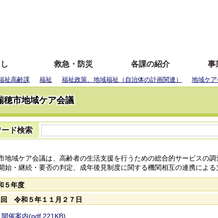
らし
救急・防災
各課の紹介
事
福祉高齢課
福祉
福祉政策、地域福祉（自治体の計画関連）
地域ケア
瑞穂市地域ケア会議
ワード検索
地域ケア会議は、高齢者の生活支援を行うための総合的サービスの調
開始・継続・要否の判定、成年後見制度に関する機関相互の連携による
和５年度
2回 令和５年１１月２７日
開催案内(pdf 221KB)