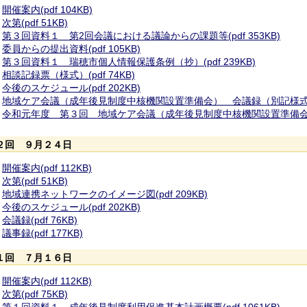
開催案内(pdf 104KB)
次第(pdf 51KB)
第３回資料１ 第2回会議における議論からの課題等(pdf 353KB)
委員からの提出資料(pdf 105KB)
第３回資料１ 瑞穂市個人情報保護条例（抄）(pdf 239KB)
相談記録票（様式）(pdf 74KB)
今後のスケジュール(pdf 202KB)
地域ケア会議（成年後見制度中核機関設置準備会） 会議録（別記様式）(pd
令和元年度 第３回 地域ケア会議（成年後見制度中核機関設置準備会） 会
２回 ９月２４日
開催案内(pdf 112KB)
次第(pdf 51KB)
地域連携ネットワークのイメージ図(pdf 209KB)
今後のスケジュール(pdf 202KB)
会議録(pdf 76KB)
議事録(pdf 177KB)
１回 ７月１６日
開催案内(pdf 112KB)
次第(pdf 75KB)
第１回資料１ 成年後見制度利用促進基本計画概要(pdf 1061KB)