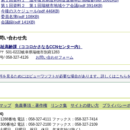
第１回資料２ 第１回瑞穂市地域ケア会議(pdf 3914KB)
今後のスケジュール(pdf 446KB)
委員名簿(pdf 108KB)
会議録(pdf 141KB)
問い合わせ先
福祉高齢課（ココロかさなるCCNセンター内）
〒 501-0222岐阜県瑞穂市別府1283
 058-327-4126
お問い合わせフォーム
料を見るためにはビューワソフトが必要な場合があります。詳しくはこちら
マップ
免責事項・著作権
リンク集
サイトの使い方
プライバシー
4)
1288番地 電話：
058-327-4111
ファックス：058-327-7414
300番地2 電話：
058-327-2100
ファックス：058-327-2109
分(土曜日、日曜日、祝日、休日、年末年始は除く)