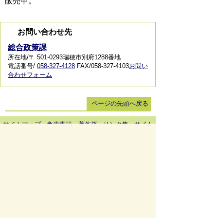
販売中。
お問い合わせ先
総合政策課
所在地/〒 501-0293瑞穂市別府1288番地
電話番号/
058-327-4128
FAX/058-327-4103
お問い
合わせフォーム
ページの先頭へ戻る
サイトマップ
免責事項・著作権
リンク集
サイト
の使い方
プライバシーポリシー
瑞穂市役所（法人番号：6000020212164)
穂積庁舎 ／ 〒501-0293 岐阜県瑞穂市別府1288番
地 電話：
058-327-4111
ファックス：058-327-7414
巣南庁舎 ／ 〒501-0392 岐阜県瑞穂市宮田300番地
2 電話：
058-327-2100
ファックス：058-327-2109
開庁時間 ／午前9時00分より午後4時30分(土曜日、
日曜日、祝日、休日、年末年始は除く)