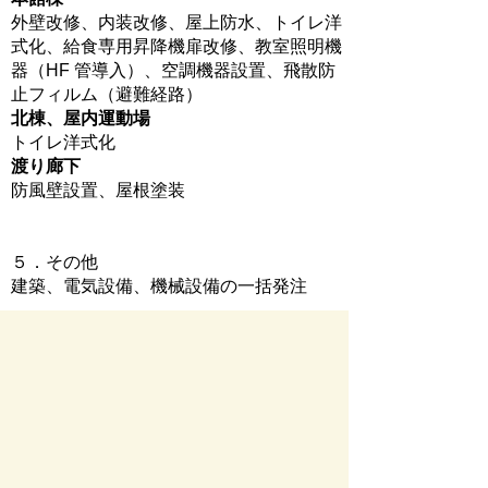
外壁改修、内装改修、屋上防水、トイレ洋
式化、給食専用昇降機扉改修、教室照明機
器（HF 管導入）、空調機器設置、飛散防
止フィルム（避難経路）
北棟、屋内運動場
トイレ洋式化
渡り廊下
防風壁設置、屋根塗装
５．その他
建築、電気設備、機械設備の一括発注
お問い合わせ先
教育総務課
所在地/〒 501-0392瑞穂市宮田３００番地２
電話番号/
058-327-2115
お問い合わせフォーム
ページの先頭へ戻る