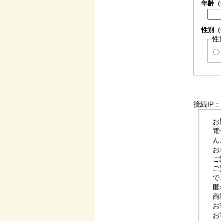
年齢（
性別（
性
接続IP：2
お
電
ん
お
ご
ご
で
匿
商
お
お