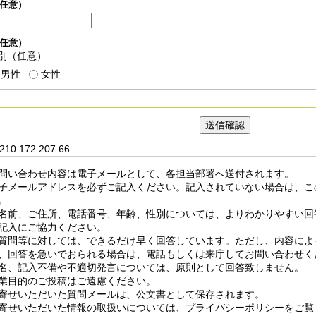
任意）
任意）
別（任意）
男性
女性
10.172.207.66
問い合わせ内容は電子メールとして、各担当部署へ送付されます。
子メールアドレスを必ずご記入ください。記入されていない場合は、こ
。
名前、ご住所、電話番号、年齢、性別については、よりわかりやすい回
記入にご協力ください。
質問等に対しては、できるだけ早く回答しています。ただし、内容によ
、回答を急いでおられる場合は、電話もしくは来庁してお問い合わせく
名、記入不備や不適切発言については、原則として回答致しません。
業目的のご投稿はご遠慮ください。
寄せいただいた質問メールは、公文書として保存されます。
寄せいただいた情報の取扱いについては、プライバシーポリシーをご覧