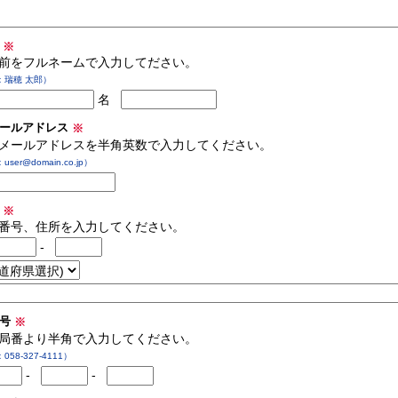
前
※
前をフルネームで入力してださい。
：瑞穂 太郎）
名
メールアドレス
※
メールアドレスを半角英数で入力してください。
ser@domain.co.jp）
所
※
番号、住所を入力してください。
-
番号
※
局番より半角で入力してください。
058-327-4111）
-
-