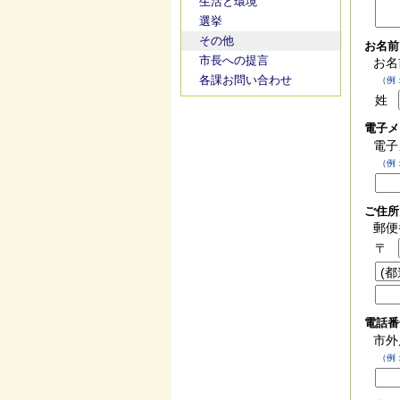
生活と環境
選挙
その他
お名
市長への提言
お名
各課お問い合わせ
（例
姓
電子
電子
（例：u
ご住
郵便
〒
電話
市外
（例：