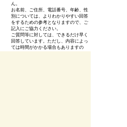
ん。
お名前、ご住所、電話番号、年齢、性
別については、よりわかりやすい回答
をするための参考となりますので、ご
記入にご協力ください。
ご質問等に対しては、できるだけ早く
回答しています。ただし、内容によっ
ては時間がかかる場合もありますの
で、回答を急いでおられる場合は、電
話もしくは来庁してお問い合わせくだ
さい。
匿名、記入不備や不適切発言について
は、原則として回答致しません。
商業目的のご投稿はご遠慮ください。
お寄せいただいた質問メールは、公文
書として保存されます。
お寄せいただいた情報の取扱いについ
ては、プライバシーポリシーをご覧く
ださい。