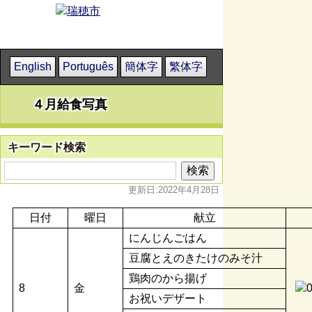
English
Português
簡体字
繁体字
４月給食写真
キーワード検索
更新日:2022年4月28日
日付
曜日
献立
にんじんごはん
豆腐とえのきたけのみそ汁
鶏肉のから揚げ
8
金
お祝いデザート