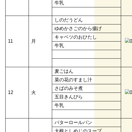
牛乳
しのだうどん
ゆめかさごのから揚げ
キャベツのおひたし
11
月
牛乳
麦ごはん
菜の花のすまし汁
さばのみそ煮
12
火
五目きんぴら
牛乳
バターロールパン
大根としめじのスープ