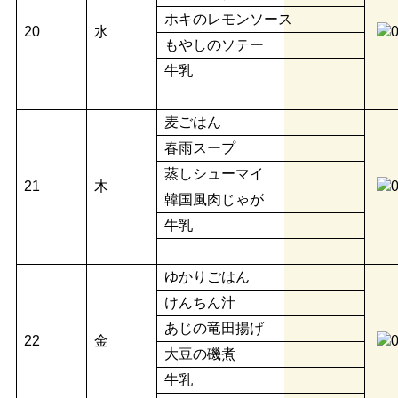
ホキのレモンソース
20
水
もやしのソテー
牛乳
麦ごはん
春雨スープ
蒸しシューマイ
21
木
韓国風肉じゃが
牛乳
ゆかりごはん
けんちん汁
あじの竜田揚げ
22
金
大豆の磯煮
牛乳