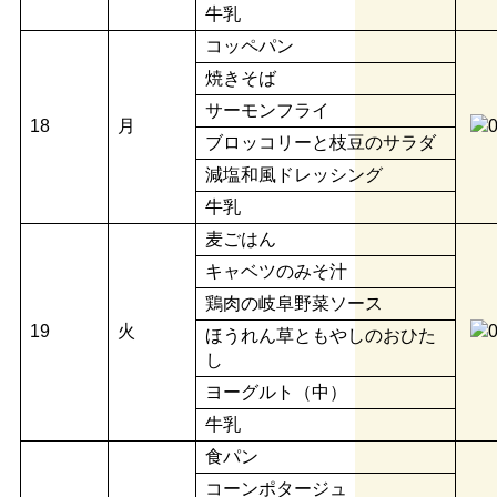
牛乳
コッペパン
焼きそば
サーモンフライ
18
月
ブロッコリーと枝豆のサラダ
減塩和風ドレッシング
牛乳
麦ごはん
キャベツのみそ汁
鶏肉の岐阜野菜ソース
19
火
ほうれん草ともやしのおひた
し
ヨーグルト（中）
牛乳
食パン
コーンポタージュ