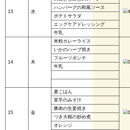
ハンバーグの和風ソース
13
水
ポテトサラダ
エッグケアドレッシング
牛乳
米粉カレーライス
いかのハーブ焼き
フルーツポンチ
14
木
牛乳
麦ごはん
里芋のみそ汁
豚肉の生姜焼き
15
金
つき大根の炒め煮
オレンジ