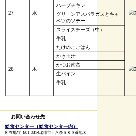
ハーブチキン
27
水
グリーンアスパラガスとキャ
ベツのソテー
スライスチーズ（中）
牛乳
たけのこごはん
かき玉汁
かつお南蛮
28
木
生パイン
牛乳
お問い合わせ先
給食センター（給食センター内）
所在地/〒 501-0314瑞穂市十八条５８９番地３