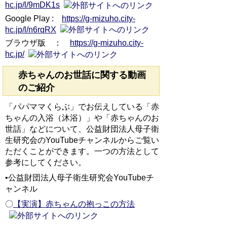
hc.jp/l/9mDK1s
Google Play :
https://g-mizuho.city-
hc.jp/l/n6rqRX
ブラウザ版 ：
https://g-mizuho.city-
hc.jp/
赤ちゃんのお世話に関する動画
のご紹介
「パパママくらぶ」でお伝えしている「赤
ちゃんの入浴（沐浴）」や「赤ちゃんのお
世話」などについて、公益財団法人母子衛
生研究会のYouTubeチャンネルからご覧い
ただくことができます。一つの方法として
参考にしてください。
•公益財団法人母子衛生研究会YouTubeチ
ャンネル
〇
【実演】赤ちゃんの抱っこの方法