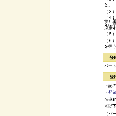
と。
（３
（４
号）
又は
規定
（５
（６
を担
登
パー
登
下記
・
登
※事
※以
（パ