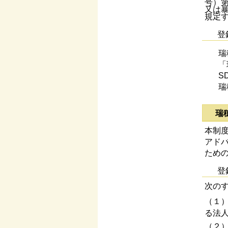
号）
又は
規定
登
瑞
「
S
瑞
瑞
本制
アドバ
ため
登
次の
（１
る法
（２