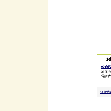
お
総合
所在地/
電話番号/
添付資