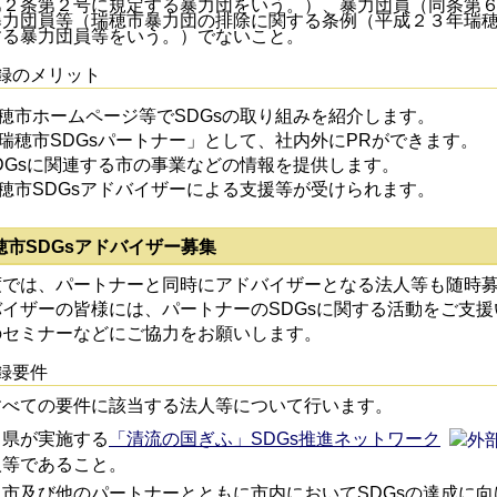
第２条第２号に規定する暴力団をいう。）、暴力団員（同条第
暴力団員等（瑞穂市暴力団の排除に関する条例（平成２３年瑞
する暴力団員等をいう。）でないこと。
録のメリット
穂市ホームページ等でSDGsの取り組みを紹介します。
瑞穂市SDGsパートナー」として、社内外にPRができます。
DGsに関連する市の事業などの情報を提供します。
穂市SDGsアドバイザーによる支援等が受けられます。
穂市SDGsアドバイザー募集
度では、パートナーと同時にアドバイザーとなる法人等も随時
イザーの皆様には、パートナーのSDGsに関する活動をご支援
のセミナーなどにご協力をお願いします。
録要件
すべての要件に該当する法人等について行います。
）県が実施する
「清流の国ぎふ」SDGs推進ネットワーク
人等であること。
）市及び他のパートナーとともに市内においてSDGsの達成に