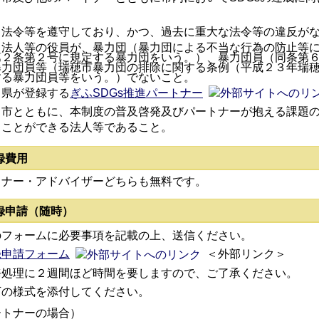
）法令等を遵守しており、かつ、過去に重大な法令等の違反が
）法人等の役員が、暴力団（暴力団による不当な行為の防止等
第２条第２号に規定する暴力団をいう。）、暴力団員（同条第
暴力団員等（瑞穂市暴力団の排除に関する条例（平成２３年瑞
する暴力団員等をいう。）でないこと。
）県が登録する
ぎふSDGs推進パートナー
）市とともに、本制度の普及啓発及びパートナーが抱える課題
うことができる法人等であること。
録費用
トナー・アドバイザーどちらも無料です。
録申請（随時）
のフォームに必要事項を記載の上、送信ください。
録申請フォーム
＜外部リンク＞
務処理に２週間ほど時間を要しますので、ご了承ください。
下の様式を添付してください。
ートナーの場合）