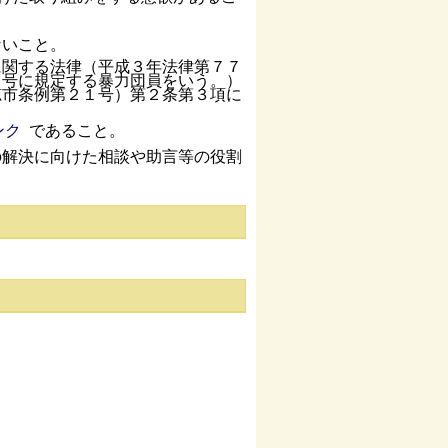
ないこと。
に関する法律（平成３年法律第７７
６号に規定する暴力団員をいう。）
穂市条例第２１号）第２条第３項に
であること。
の解決に向けた相談や助言等の役割