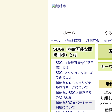
ホーム
く
ホーム
組織別索引
穂積庁舎
総合
SDGs（持続可能な開
発目標）とは
SDGs（持続可能な開発目
キー
標）とは
SDGsアクションをはじめ
てみましょう
瑞穂市ＳＤＧｓオリジナ
瑞
ルロゴマークについて
瑞穂
瑞穂市のSDGｓ普及啓発
の取り組み
り組む
瑞穂市SDGｓパートナー
パー
制度について
登録