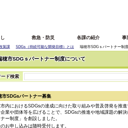
らし
救急・防災
各課の紹介
事
政策課
SDGs（持続可能な開発目標）とは
瑞穂市SDGｓパートナー制
瑞穂市SDGｓパートナー制度について
ワード検索
穂市SDGsパートナー募集
市内におけるSDGsの達成に向けた取り組みや普及啓発を推進
企業や団体等を広げることで、SDGsの推進や地域課題の解決
トナー制度」を創設しました。
のお申し込みは随時受付します。