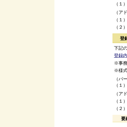
（１）
（ア
（１）
（２）
登
下記
登録
※事
※様
（パ
（１）
（ア
（１）
（２）
要