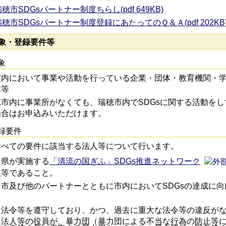
穂市SDGsパートナー制度ちらし(pdf 649KB)
瑞穂市SDGsパートナー制度登録にあたってのＱ＆Ａ(pdf 202KB
象・登録要件等
象
市内において事業や活動を行っている企業・団体・教育機関・
体等
穂市内に事業所がなくても、瑞穂市内でSDGsに関する活動を
場合はお申込みいただけます。
録要件
すべての要件に該当する法人等について行います。
）県が実施する
「清流の国ぎふ」SDGs推進ネットワーク
人等であること。
）市及び他のパートナーとともに市内においてSDGsの達成に
）法令等を遵守しており、かつ、過去に重大な法令等の違反が
）法人等の役員が、暴力団（暴力団による不当な行為の防止等