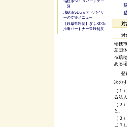
瑞穂市SDGｓパートナー
瑞
一覧
瑞穂市SDGｓアドバイザ
ーの支援メニュー
対
【岐阜県制度】ぎふSDGs
推進パートナー登録制度
対
瑞穂
意団
※瑞
ある
登
次の
（１
る法
（２
と。
（３
（４