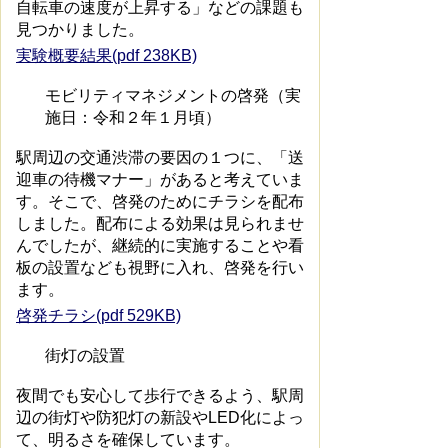
自転車の速度が上昇する」などの課題も
見つかりました。
実験概要結果(pdf 238KB)
モビリティマネジメントの啓発（実
施日：令和２年１月頃）
駅周辺の交通渋滞の要因の１つに、「送
迎車の待機マナー」があると考えていま
す。そこで、啓発のためにチラシを配布
しました。配布による効果は見られませ
んでしたが、継続的に実施することや看
板の設置なども視野に入れ、啓発を行い
ます。
啓発チラシ(pdf 529KB)
街灯の設置
夜間でも安心して歩行できるよう、駅周
辺の街灯や防犯灯の新設やLED化によっ
て、明るさを確保しています。