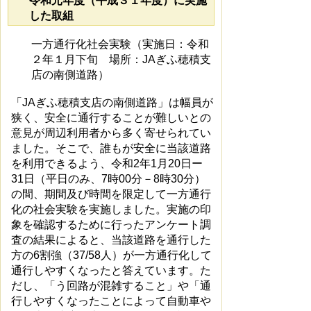
令和元年度（平成３１年度）に実施
した取組
一方通行化社会実験（実施日：令和
２年１月下旬 場所：JAぎふ穂積支
店の南側道路）
「JAぎふ穂積支店の南側道路」は幅員が
狭く、安全に通行することが難しいとの
意見が周辺利用者から多く寄せられてい
ました。そこで、誰もが安全に当該道路
を利用できるよう、令和2年1月20日ー
31日（平日のみ、7時00分－8時30分）
の間、期間及び時間を限定して一方通行
化の社会実験を実施しました。実施の印
象を確認するために行ったアンケート調
査の結果によると、当該道路を通行した
方の6割強（37/58人）が一方通行化して
通行しやすくなったと答えています。た
だし、「う回路が混雑すること」や「通
行しやすくなったことによって自動車や