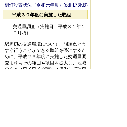
街灯設置状況（令和元年度）(pdf 173KB)
平成３０年度に実施した取組
交通量調査（実施日：平成３１年１
０月頃）
駅周辺の交通環境について、問題点と今
すぐ行うことができる取組を整理するた
めに、平成２９年度に実施した交通量調
査よりもその範囲や項目を拡大し、地域
の方々（ワイワイ会議）と協働して調査
しました。
交通環境調査結果（駅北）(pdf 1002KB)
交通環境調査結果（駅南）(pdf 1093KB)
モビリティマネジメントの啓発（実
施日：平成３１年１０月頃）
送迎車のマナー向上等に向けた啓発活動
を実施