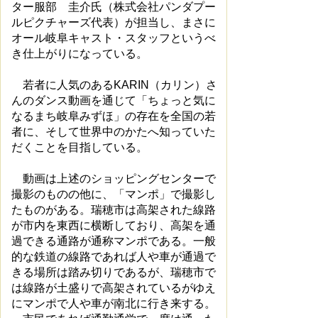
ター服部 圭介氏（株式会社パンダプー
ルピクチャーズ代表）が担当し、まさに
オール岐阜キャスト・スタッフというべ
き仕上がりになっている。
若者に人気のあるKARIN（カリン）さ
んのダンス動画を通じて「ちょっと気に
なるまち岐阜みずほ」の存在を全国の若
者に、そして世界中のかたへ知っていた
だくことを目指している。
動画は上述のショッピングセンターで
撮影のものの他に、「マンポ」で撮影し
たものがある。瑞穂市は高架された線路
が市内を東西に横断しており、高架を通
過できる通路が通称マンポである。一般
的な鉄道の線路であれば人や車が通過で
きる場所は踏み切りであるが、瑞穂市で
は線路が土盛りで高架されているがゆえ
にマンポで人や車が南北に行き来する。