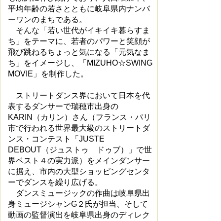
平均年齢の若さとともに岐阜県内ナンバ
ーワンのまちである。
そんな「若い世代がイキイキ暮らすま
ち」をテーマに、若者のパワーと笑顔が
飛び跳ねるちょっと気になる「元気なま
ち」をイメージし、「MIZUHO☆SWING
MOVIE」を制作した。
ストリートダンス界において日本を代
表するダンサーで瑞穂市出身の
KARIN（カリン）さん（フランス・パリ
市で行われる世界最大級のストリートダ
ンス・コンテスト「JUSTE
DEBOUT（ジュストゥ ドゥブ）」で世
界ベスト４の実力派）をメインダンサー
に据え、市内の大型ショッピングセンタ
ーでダンスを繰り広げる。
ダンスミュージックの作曲は岐阜県出
身ミュージシャンG２氏が担当、そして
動画の監督演出を岐阜県出身のディレク