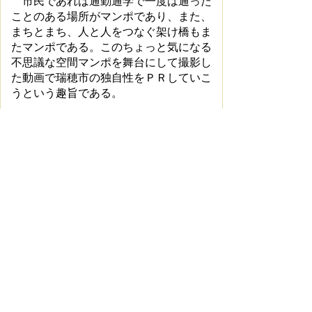
市民であれば通勤通学で一度は通った
ことのある場所がマンポであり、また、
まちとまち、人と人をつなぐ架け橋もま
たマンポである。このちょっと気になる
不思議な空間マンポを舞台にして撮影し
た動画で瑞穂市の独自性をＰＲしていこ
うという趣旨である。
動画のメインダンサーKARINさんに
ついて(pdf 405KB)
動画の制作者について(pdf 479KB)
交通アクセス
名古屋駅まで電車で25分。 抜群の交通
利便性
電車でのアクセス