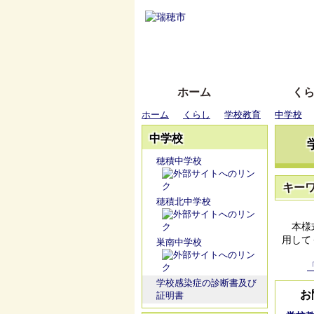
ホーム
く
ホーム
くらし
学校教育
中学校
中学校
穂積中学校
キー
穂積北中学校
本様式
用して
巣南中学校
学校感染症の診断書及び
お
証明書