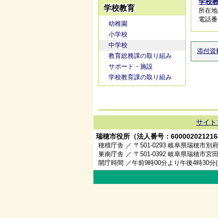
学校
学校教育
所在地
電話番号/
幼稚園
小学校
中学校
添付資
教育総務課の取り組み
サポート・施設
学校教育課の取り組み
サイト
瑞穂市役所（法人番号：600002021216
穂積庁舎 ／ 〒501-0293 岐阜県瑞穂市別府
巣南庁舎 ／ 〒501-0392 岐阜県瑞穂市宮田
開庁時間 ／午前9時00分より午後4時30