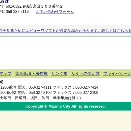
教育課
/〒 501-0392瑞穂市宮田３００番地２
 058-327-2116
お問い合わせフォーム
料を見るためにはビューワソフトが必要な場合があります。詳しくはこちら
マップ
免責事項・著作権
リンク集
サイトの使い方
プライバシー
4)
1288番地 電話：
058-327-4111
ファックス：058-327-7414
300番地2 電話：
058-327-2100
ファックス：058-327-2109
分(土曜日、日曜日、祝日、休日、年末年始は除く)
Copyright © Mizuho City All rights reserved.