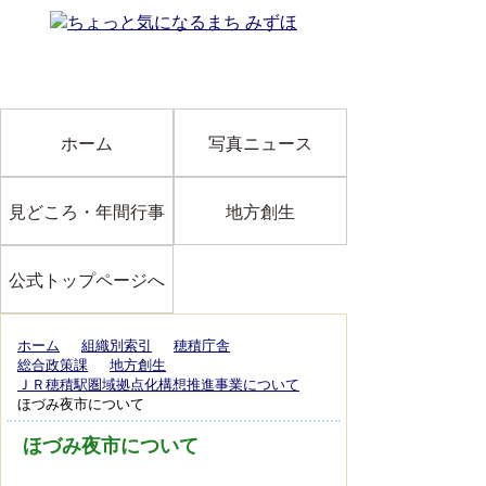
ホーム
写真ニュース
見どころ・年間行事
地方創生
公式トップページへ
ホーム
組織別索引
穂積庁舎
総合政策課
地方創生
ＪＲ穂積駅圏域拠点化構想推進事業について
ほづみ夜市について
ほづみ夜市について