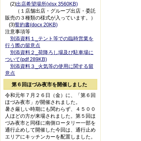
(2)
出店希望場所(xlsx 3560KB)
（１店舗出店・グループ出店・委託
販売の３種類の様式が入っています。）
(3)
誓約書(docx 20KB)
注意事項等
別添資料１_テント等での臨時営業を
行う際の留意点
別添資料２_荷降ろし場及び駐車場に
ついて(pdf 289KB)
別添資料３_火気等の使用に関する留
意点
第６回ほづみ夜市を開催しました
令和元年７月２６日（金）に、「第６回
ほづみ夜市」が開催されました。
暑さ厳しい時期にも関わらず、４５００
人ほどの方が来場されました。第５回ほ
づみ夜市と同様に南側ロータリー一部を
通行止めして開催した今回は、通行止め
エリアにキッチンカーを配置しました。