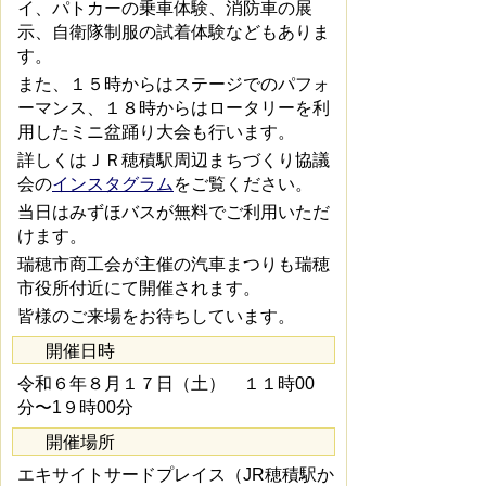
イ、パトカーの乗車体験、消防車の展
示、自衛隊制服の試着体験などもありま
す。
また、１５時からはステージでのパフォ
ーマンス、１８時からはロータリーを利
用したミニ盆踊り大会も行います。
詳しくはＪＲ穂積駅周辺まちづくり協議
会の
インスタグラム
をご覧ください。
当日はみずほバスが無料でご利用いただ
けます。
瑞穂市商工会が主催の汽車まつりも瑞穂
市役所付近にて開催されます。
皆様のご来場をお待ちしています。
開催日時
令和６年８月１７日（土） １１時00
分〜1９時00分
開催場所
エキサイトサードプレイス（JR穂積駅か