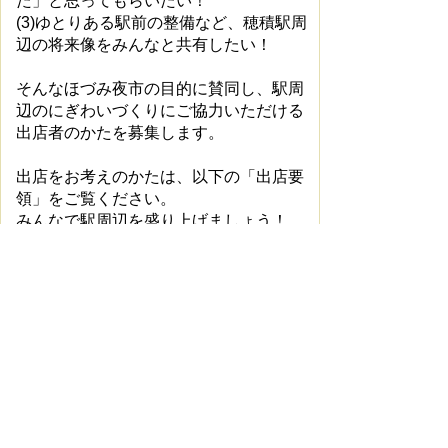
た」と思ってもらいたい！
(3)ゆとりある駅前の整備など、穂積駅周
辺の将来像をみんなと共有したい！
そんなほづみ夜市の目的に賛同し、駅周
辺のにぎわいづくりにご協力いただける
出店者のかたを募集します。
出店をお考えのかたは、以下の「出店要
領」をご覧ください。
みんなで駅周辺を盛り上げましょう！
出店申込
６月２４日（月）締切
（応募数が出店可能数に満た
ない場合は随時募集します。）
出店要領(pdf 1738KB)
提出書類
(1)
出店登録申込書