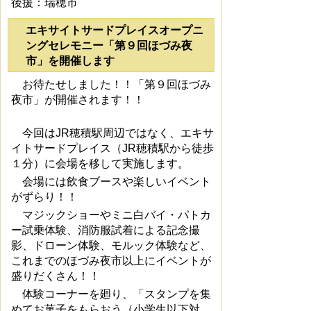
後援：瑞穂市
エキサイトサードプレイスオープニ
ングセレモニー「第９回ほづみ夜
市」を開催します
お待たせしました！！「第９回ほづみ
夜市」が開催されます！！
今回はJR穂積駅周辺ではなく、エキサ
イトサードプレイス（JR穂積駅から徒歩
１分）に会場を移して実施します。
会場には飲食ブースや楽しいイベント
がずらり！！
マジックショーやミニ白バイ・パトカ
ー試乗体験、消防服試着による記念撮
影、ドローン体験、モルック体験など、
これまでのほづみ夜市以上にイベントが
盛りだくさん！！
体験コーナーを廻り、「スタンプを集
めてお菓子をもらおう（小学生以下対