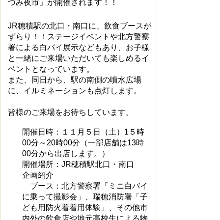
づみ夜市」が開催されます！！
JR穂積駅の北口・南口に、飲食ブースが
ずらり！！ステージイベントや北方警察
署による白バイ展示などもあり、お子様
と一緒にご来場いただいても楽しめるイ
ベントとなっています。
また、同日から、駅の南側の噴水広場
に、イルミネーションも点灯します。
皆様のご来場をお待ちしています。
開催日時：１１月５日（土）1５時
00分～20時00分（一部店舗は13時
00分から出店します。）
開催場所：JR穂積駅北口・南口
企画紹介
ブース：北方警察署「ミニ白バイ
に乗って撮影会」、瑞穂消防署「子
ども用防火着着用体験」、その他市
内外の飲食店や地元高校生による物