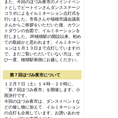
また、今回のほづみ夜市のメインイベン
トとしてビートインさんダンスステージ
コラボによるイルミネーション点灯式を
行いました。市長さんや瑞穂市議会議長
さんからご挨拶をいただいた後、カウン
トダウンの合図で、イルミネーションを
灯しました。JR穂積駅の開設以来、初め
ての取組かと思われます。イルミネーシ
ョンは１月１３日まで点灯していますの
で、まだご覧いただいていない方は、ぜ
ひ一度、穂積駅南側にお越しください。
第７回ほづみ夜市について
１２月７日（土）１４時－２０時に、
「第７回ほづみ夜市」を開催します。小
雨決行です。
今回のほづみ夜市は、ダンスイベントな
どの催し物に加えて、イルミネーション
の点灯も企画しています。お誘いあわせ