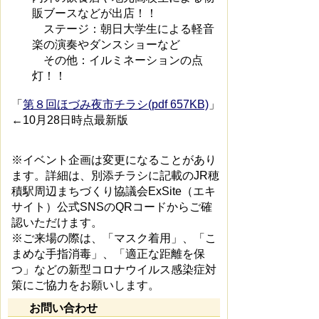
販ブースなどが出店！！
ステージ：朝日大学生による軽音
楽の演奏やダンスショーなど
その他：イルミネーションの点
灯！！
「
第８回ほづみ夜市チラシ(pdf 657KB)
」
←10月28日時点最新版
※イベント企画は変更になることがあり
ます。詳細は、別添チラシに記載のJR穂
積駅周辺まちづくり協議会ExSite（エキ
サイト）公式SNSのQRコードからご確
認いただけます。
※ご来場の際は、「マスク着用」、「こ
まめな手指消毒」、「適正な距離を保
つ」などの新型コロナウイルス感染症対
策にご協力をお願いします。
お問い合わせ