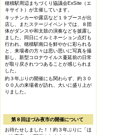
穂積駅周辺まちづくり協議会ExSite（エ
キサイト）が主催しています。
キッチンカーや露店など１９ブースが出
店し、またステージイベントでは、８団
体がダンスや和太鼓の演奏などを披露し
ました。同日にイルミネーション点灯も
行われ、穂積駅南口を鮮やかに彩られる
と、来場者の方々は思い思いに写真を撮
影し、新型コロナウイルス蔓延前の日常
が取り戻されつつあることが感じられま
した。
約３年ぶりの開催にも関わらず、約３０
００人の来場者が訪れ、大いに盛り上が
りました。
第８回ほづみ夜市の開催について
お待たせしました！！約３年ぶりに「ほ