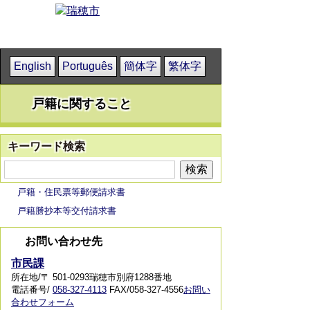
English
Português
簡体字
繁体字
戸籍に関すること
キーワード検索
戸籍・住民票等郵便請求書
戸籍謄抄本等交付請求書
お問い合わせ先
市民課
所在地/〒 501-0293瑞穂市別府1288番地
電話番号/
058-327-4113
FAX/058-327-4556
お問い
合わせフォーム