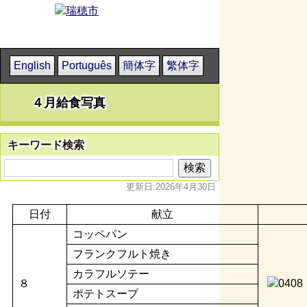
English
Português
簡体字
繁体字
４月給食写真
キーワード検索
更新日:2026年4月30日
日付
献立
コッペパン
フランクフルト焼き
カラフルソテー
８
ポテトスープ