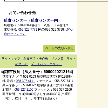
お問い合わせ先
給食センター（給食センター内）
所在地/〒 501-0314瑞穂市十八条５８９番地３
電話番号/
058-328-7771
FAX/058-328-3738
お問い
合わせフォーム
ページの先頭へ戻る
サイトマップ
免責事項・著作権
リンク集
サイト
の使い方
プライバシーポリシー
瑞穂市役所（法人番号：6000020212164)
穂積庁舎 ／ 〒501-0293 岐阜県瑞穂市別府1288番
地 電話：
058-327-4111
ファックス：058-327-7414
巣南庁舎 ／ 〒501-0392 岐阜県瑞穂市宮田300番地
2 電話：
058-327-2100
ファックス：058-327-2109
開庁時間 ／午前9時00分より午後4時30分(土曜日、
日曜日、祝日、休日、年末年始は除く)