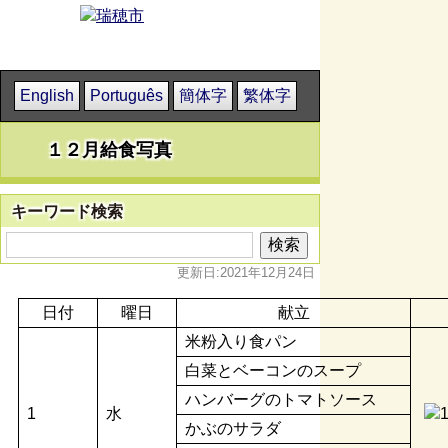
English
Português
簡体字
繁体字
１２月給食写真
キーワード検索
更新日:2021年12月24日
日付
曜日
献立
米粉入り食パン
白菜とベーコンのスープ
ハンバーグのトマトソース
1
水
かぶのサラダ