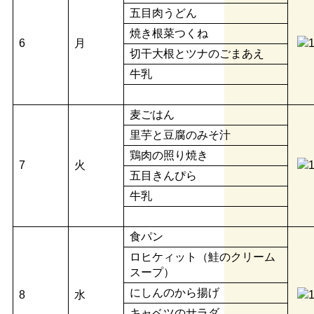
五目肉うどん
焼き根菜つくね
6
月
切干大根とツナのごまあえ
牛乳
麦ごはん
里芋と豆腐のみそ汁
鶏肉の照り焼き
7
火
五目きんぴら
牛乳
食パン
ロヒケィット（鮭のクリーム
スープ）
にしんのから揚げ
8
水
キャベツのサラダ