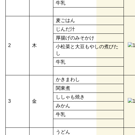
牛乳
麦ごはん
じんだ汁
厚揚げのみそかけ
2
木
小松菜と大豆もやしの煮びた
し
牛乳
かきまわし
関東煮
ししゃも焼き
3
金
みかん
牛乳
うどん