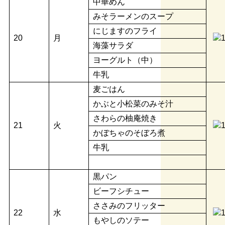
中華めん
みそラーメンのスープ
にじますのフライ
20
月
海藻サラダ
ヨーグルト（中）
牛乳
麦ごはん
かぶと小松菜のみそ汁
さわらの柚庵焼き
21
火
かぼちゃのそぼろ煮
牛乳
黒パン
ビーフシチュー
ささみのフリッター
22
水
もやしのソテー