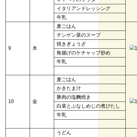
イタリアンドレッシング
牛乳
麦ごはん
チンゲン菜のスープ
焼きぎょうざ
9
木
角揚げのケチャップ炒め
牛乳
麦ごはん
かきたま汁
豚肉の塩麴焼き
10
金
白菜とぶなしめじの煮びたし
牛乳
うどん