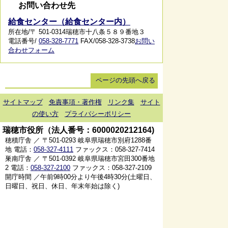
お問い合わせ先
給食センター（給食センター内）
所在地/〒 501-0314瑞穂市十八条５８９番地３
電話番号/
058-328-7771
FAX/058-328-3738
お問い
合わせフォーム
ページの先頭へ戻る
サイトマップ
免責事項・著作権
リンク集
サイト
の使い方
プライバシーポリシー
瑞穂市役所（法人番号：6000020212164)
穂積庁舎 ／ 〒501-0293 岐阜県瑞穂市別府1288番
地 電話：
058-327-4111
ファックス：058-327-7414
巣南庁舎 ／ 〒501-0392 岐阜県瑞穂市宮田300番地
2 電話：
058-327-2100
ファックス：058-327-2109
開庁時間 ／午前9時00分より午後4時30分(土曜日、
日曜日、祝日、休日、年末年始は除く)