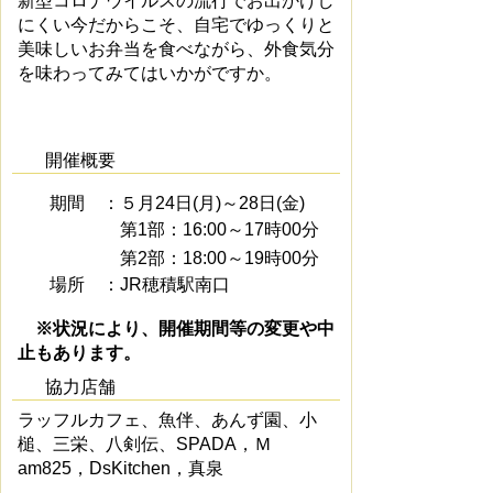
新型コロナウイルスの流行でお出かけし
にくい今だからこそ、自宅でゆっくりと
美味しいお弁当を食べながら、外食気分
を味わってみてはいかがですか。
開催概要
期間 ：５月24日(月)～28日(金)
第1部：16:00～17時00分
第2部：18:00～19時00分
場所 ：JR穂積駅南口
※状況により、開催期間等の変更や中
止もあります。
協力店舗
ラッフルカフェ、魚伴、あんず園、小
槌、三栄、八剣伝、SPADA，
Ｍ
am825，DsKitchen，真泉