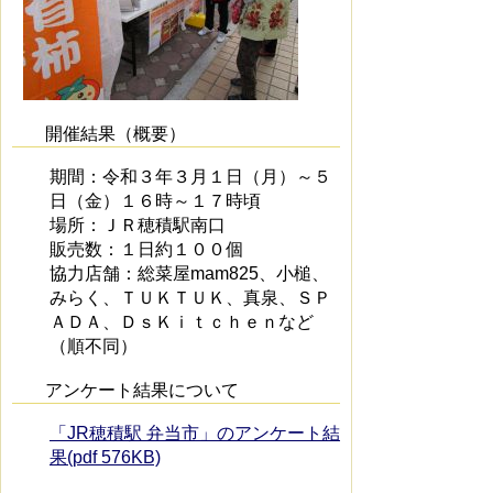
開催結果（概要）
期間：令和３年３月１日（月）～５
日（金）１６時～１７時頃
場所：ＪＲ穂積駅南口
販売数：１日約１００個
協力店舗：総菜屋mam825、小槌、
みらく、ＴＵＫＴＵＫ、真泉、ＳＰ
ＡＤＡ、ＤｓＫｉｔｃｈｅｎなど
（順不同）
アンケート結果について
「JR穂積駅 弁当市」のアンケート結
果(pdf 576KB)