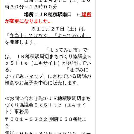
日時：１１月２７日（土）１０
時３０分～１３時００分
場所：
ＪＲ穂積駅南口 ⇐
場所
が変更になりました。
※１１月２７日（土）は、
「
弁当市」
ではなく、「よってみぃ市」
を開催します。
「よってみぃ市」で
は、
ＪＲ穂積駅周辺まちづくり協議会Ｅ
ｘＳｉｔｅ（エキサイト）が発行してい
る、
「ほづみに
よってみぃマップ」にされている店舗の
軽食やお菓子を中心に販売します。
≪お問い合わせ先≫ＪＲ穂積駅周辺まち
づくり協議会ＥｘＳｉｔｅ（エキサイ
ト）事務局
〒５０１－０２２２ 別府６５８番地１
３
電話：
０５８－３２９－５５２０ メー