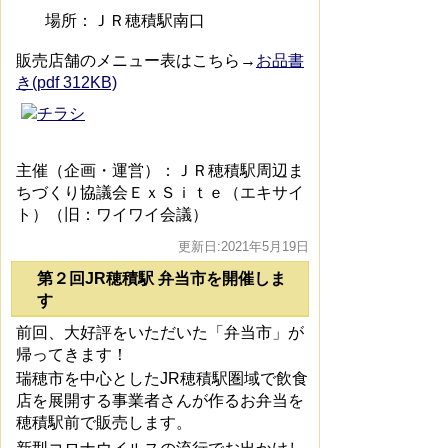
場所：ＪＲ穂積駅南口
販売店舗のメニュー表はこちら→
お品書
き(pdf 312KB)
主催（企画・運営）：ＪＲ穂積駅周辺ま
ちづくり協議会ＥｘＳｉｔｅ（エキサイ
ト）（旧：ワイワイ会議）
更新日:2021年5月19日
第２回JR穂積駅 弁当市を開催しま
す
前回、大好評をいただいた「弁当市」が
帰ってきます！
瑞穂市を中心としたJR穂積駅圏域で飲食
店を展開する事業者さんが作るお弁当を
穂積駅前で販売します。