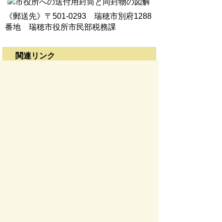
《郵送先》〒501-0293 瑞穂市別府1288
番地 瑞穂市役所市民部税務課
関連リンク
証明書交付・閲覧申請書
委任状
手数料
お問い合わせ先
税務課
所在地/〒 501-0293瑞穂市別府１２８８番地
電話番号/
058-327-4112
お問い合わせフォーム
ページの先頭へ戻る
サイトマップ
免責事項・著作権
リンク集
サイト