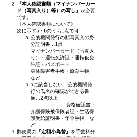
『本人確認書類（マイナンバーカー
ド（写真入り）等）の写し』
が必要
です。
《本人確認書類について》
次に示すa・bのうち1点で可
公的機関発行の顔写真入の身
分証明書…1点
マイナンバーカード（写真入
り）・運転免許証・運転仮免
許証・パスポート
身体障害者手帳・療育手帳
など
aに該当しない、公的機関発
行の氏名の確認ができる書
類…2点以上
資格確認書・
介護保険被保険者証・生活保
護受給証明書・年金手帳 な
ど
郵便局の
『定額小為替』
を手数料分