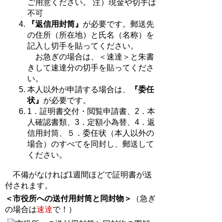
ご用意ください。 注）現金や切手は
不可
『返信用封筒』
が必要です。郵送先
の住所（所在地）と氏名（名称）を
記入し切手を貼ってください。
お急ぎの場合は、＜速達＞と朱書
きして速達分の切手を貼ってくださ
い。
本人以外が申請する場合は、
『委任
状』
が必要です。
1．証明書交付・閲覧申請書、2．本
人確認書類、3．定額小為替、4．返
信用封筒、５．委任状（本人以外の
場合）のすべてを同封し、郵送して
ください。
不備がなければ1週間ほどで証明書が送
付されます。
＜市役所への送付用封筒と同封物＞
（急ぎ
の場合は
速達
で！）