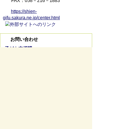
FAX：058－216－1883
https://shien-
gifu.sakura.ne.jp/center.html
お問い合わせ
子ども支援課
所在地/〒 501-0293岐阜県瑞穂市別府1288番地
電話番号/
058-322-3022
お問い合わせフォーム
ページの先頭へ戻る
サイトマップ
免責事項・著作権
リンク集
サイト
の使い方
プライバシーポリシー
瑞穂市役所（法人番号：6000020212164)
穂積庁舎 ／ 〒501-0293 岐阜県瑞穂市別府1288番
地 電話：
058-327-4111
ファックス：058-327-7414
巣南庁舎 ／ 〒501-0392 岐阜県瑞穂市宮田300番地
2 電話：
058-327-2100
ファックス：058-327-2109