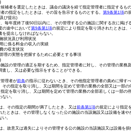
)
定候補者を選定したときは、議会の議決を経て指定管理者に指定するも
理者の指定をしたときは、その旨を告示するものとする。
第9条第1項
の
及び提出)
は、毎年度終了後50日以内に、その管理する公の施設に関する次に掲げ
度の途中において
第9条第1項
の規定により指定を取り消されたときは、
書を提出しなければならない。
施状況及び利用状況
用に係る料金の収入の実績
費の収支状況
管理の実態を把握するために必要とする事項
)
の施設の管理の適正を期するため、指定管理者に対し、その管理の業務
調査し、又は必要な指示をすることができる。
定管理者が
前条
の指示に従わないとき、その他指定管理者の責めに帰す
、その指定を取り消し、又は期間を定めて管理の業務の全部又は一部の
り指定を取り消し、又は期間を定めて管理の業務の全部若しくは一部の
わない。
は、その指定の期間が満了したとき、又は
前条第1項
の規定により指定
れたときは、その管理しなくなった公の施設の当該施設又は設備を速や
ない。
は、故意又は過失によりその管理する公の施設の当該施設又は設備を損