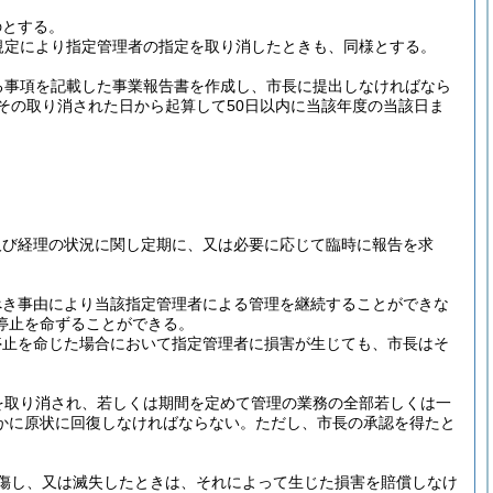
のとする。
規定により指定管理者の指定を取り消したときも、同様とする。
る事項を記載した事業報告書を作成し、市長に提出しなければなら
その取り消された日から起算して50日以内に当該年度の当該日ま
及び経理の状況に関し定期に、又は必要に応じて臨時に報告を求
べき事由により当該指定管理者による管理を継続することができな
停止を命ずることができる。
停止を命じた場合において指定管理者に損害が生じても、市長はそ
を取り消され、若しくは期間を定めて管理の業務の全部若しくは一
かに原状に回復しなければならない。
ただし、市長の承認を得たと
傷し、又は滅失したときは、それによって生じた損害を賠償しなけ