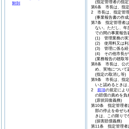
(指定管理者の指定
附則
第6条
市長は、指
2
市長は、指定管
(事業報告書の作成
第7条
指定管理者
ない。
ただし、年
での間の事業報告
(1)
管理業務の実
(2)
使用料又は利
(3)
管理に係る経
(4)
その他市長が
(業務報告の聴取等
第8条
市長は、公
め、実地について
(指定の取消し等)
第9条
市長は、指
いと認めるときは
2
前項
の規定によ
の賠償の責めを負
(原状回復義務)
第10条
指定管理者
部の停止を命ぜら
きは、この限りで
(損害賠償義務)
第11条
指定管理者