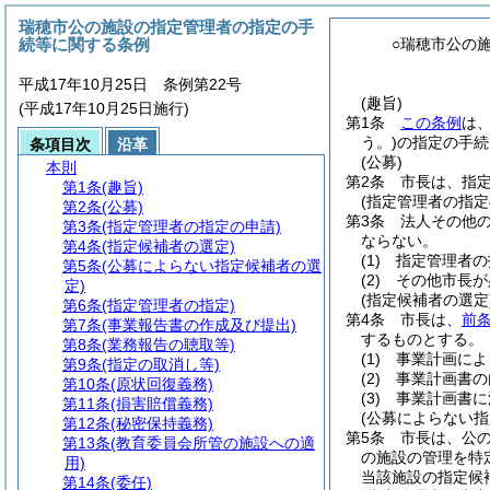
瑞穂市公の施設の指定管理者の指定の手
続等に関する条例
○瑞穂市公の
平成17年10月25日 条例第22号
(趣旨)
(平成17年10月25日施行)
第1条
この条例
は
う。)
の指定の手続
条項目次
沿革
(公募)
本則
第2条
市長は、指
第1条
(趣旨)
(指定管理者の指定
第2条
(公募)
第3条
法人その他
第3条
(指定管理者の指定の申請)
ならない。
第4条
(指定候補者の選定)
(1)
指定管理者の
第5条
(公募によらない指定候補者の選
(2)
その他市長が
定)
(指定候補者の選定
第6条
(指定管理者の指定)
第4条
市長は、
前
第7条
(事業報告書の作成及び提出)
するものとする。
第8条
(業務報告の聴取等)
(1)
事業計画によ
第9条
(指定の取消し等)
(2)
事業計画書の
第10条
(原状回復義務)
(3)
事業計画書に
第11条
(損害賠償義務)
(公募によらない指
第12条
(秘密保持義務)
第5条
市長は、公
第13条
(教育委員会所管の施設への適
の施設の管理を特
用)
当該施設の指定候
第14条
(委任)