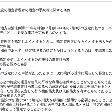
施設の指定管理者の指定の手続等に関する条例
、地方自治法
(昭和22年法律第67号)
第244条の2第3項の規定に基づき
等に関し、必要な事項を定めるものとする。
定管理者を指定しようとするときは、指定管理者になろうとする法人そ
の申請)
の団体であって、指定管理者の指定を受けようとするものは、申請書に
指定を受けようとする公の施設の事業計画書
必要と認める書類
)
条
の規定による申請があったときは、次に掲げる基準に照らして審査し
る公の施設の運営が住民の平等な利用を確保することができるものであ
内容が当該事業計画書に係る公の施設の効用を最大限に発揮させるとと
沿った管理を安定して行う物的能力及び人的能力を有するものであるこ
定候補者の選定)
の施設の管理について地域の活力を積極的に活用する必要があること、
定の団体に行わせることが特に適当であると認めるときは、特定の団体
補者として選定することができる。